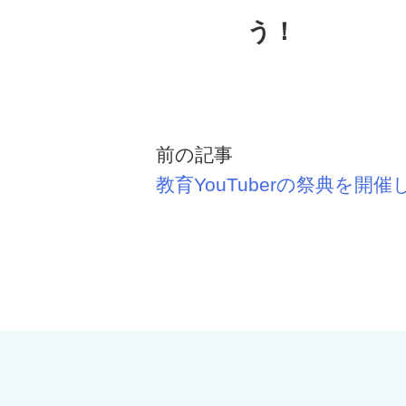
う！
前の記事
教育YouTuberの祭典を開